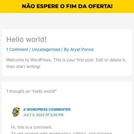
Skip
NÃO ESPERE O FIM DA OFERTA!
to
content
Hello world!
1 Comment
/
Uncategorized
/ By
Aryel Ponce
Welcome to WordPress. This is your first post. Edit or delete it,
then start writing!
1 thought on “Hello world!”
A WORDPRESS COMMENTER
JULY 5, 2022 AT 5:26 PM
Hi, this is a comment.
To get started with moderating, editing, and deleting